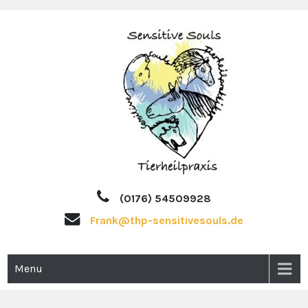
Skip
to
content
Tierheilpraktiker und Ernährungsberater für ganzheitliche
Tierheilpraxis
Tierbehandlung in Montabaur und Umgebung
(0176) 54509928
SensitiveSouls
Frank@thp-sensitivesouls.de
Menu