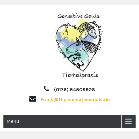
Skip
to
content
Tierheilpraktiker und Ernährungsberater für ganzheitliche
Tierheilpraxis
Tierbehandlung in Montabaur und Umgebung
(0176) 54509928
SensitiveSouls
Frank@thp-sensitivesouls.de
Menu